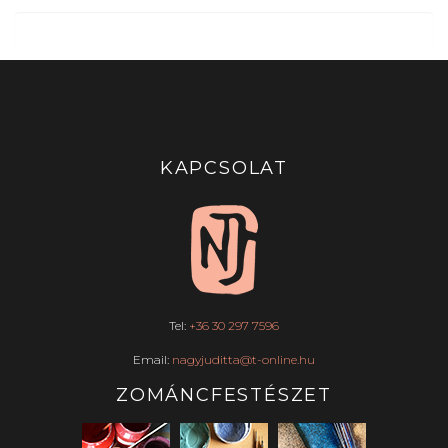
KAPCSOLAT
Tel:
+36 30 297 7596
Email:
nagyjuditta@t-online.hu
ZOMÁNCFESTÉSZET